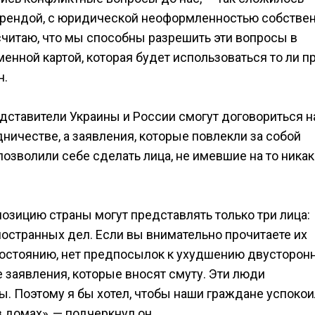
барендой, с юридической неоформленностью собстве
 считаю, что мы способны разрешить эти вопросы в
енной картой, которая будет использоваться то ли п
н.
едставители Украины и России смогут договориться н
ичестве, а заявления, которые повлекли за собой
позволили себе сделать лица, не имевшие на то ника
зицию страны могут представлять только три лица:
остранных дел. Если вы внимательно прочитаете их
ивостоянию, нет предпосылок к ухудшению двусторон
е заявления, которые вносят смуту. Эти люди
. Поэтому я бы хотел, чтобы наши граждане успокои
в домах», — подчеркнул он.