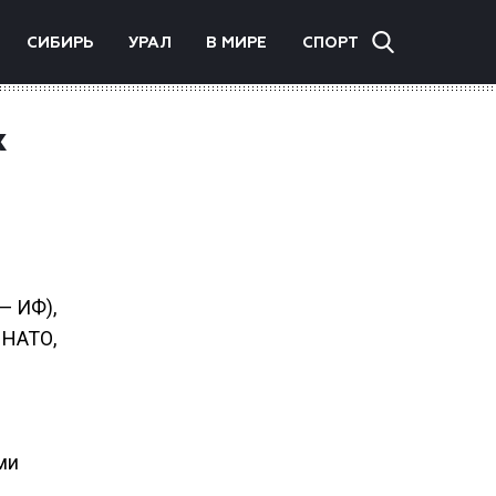
СИБИРЬ
УРАЛ
В МИРЕ
СПОРТ
х
— ИФ),
 НАТО,
ми