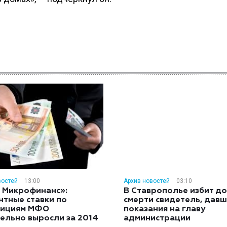
востей
13:00
Архив новостей
03:10
 Микрофинанс»:
В Ставрополье избит до
нтные ставки по
смерти свидетель, дав
тициям МФО
показания на главу
ельно выросли за 2014
администрации