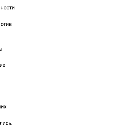
нности
ротив
а
ких
них
лись.