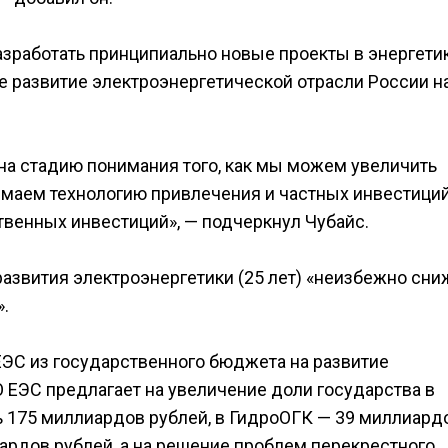
азработать принципиально новые проекты в энергети
е развитие электроэнергетической отрасли России н
на стадию понимания того, как мы можем увеличить
имаем технологию привлечения и частных инвестиций
твенных инвестиций», — подчеркнул Чубайс.
развития электроэнергетики (25 лет) «неизбежно сн
».
ЕЭС из государственного бюджета на развитие
О ЕЭС предлагает на увеличение доли государства в
 175 миллиардов рублей, в ГидроОГК — 39 миллиард
ардов рублей, а на решение проблем перекрестного