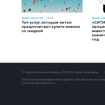
Архив новостей
18:08
Архив но
Топ услуг, которые летом
«СИТИ
предпочитают купить именно
проце
со скидкой
инвес
значит
год
© Национальные интересы, 2019. Все права защищены.
Электронное периодическое издание «Национальные интере
contact(сoбaчка)niros.ru