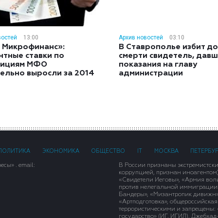
востей
13:00
Архив новостей
03:10
 Микрофинанс»:
В Ставрополье избит до
нтные ставки по
смерти свидетель, дав
тициям МФО
показания на главу
ельно выросли за 2014
администрации
ПОЛИТИКА
ЭКОНОМИКА
ОБЩЕСТВО
IT
МОСКВА
ПЕТЕРБУ
сы» . email:
В России признаны экстремистск
коррупцией, признан иноагентом
«Свидетели Иеговы», «Армия вол
против нелегальной иммиграции»,
Бандеры», «Мизантропик дивижн»
«Артподготовка», общероссийская
террористическими и запрещены: 
государство» (ИГ, ИГИЛ), Джебха