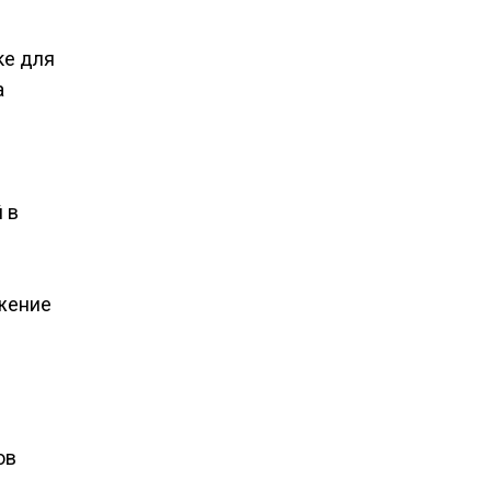
ке для
а
 в
ижение
ов