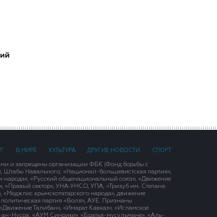
ший
РГ
В МИРЕ
КУЛЬТУРА
ДРУГИЕ НОВОСТИ
СПОРТ
ими и запрещены организации ФБК (Фонд борьбы с
), Штабы Навального, «Национал-большевистская партия»,
и народа», «Русский общенациональный союз», «Движение
 «Правый сектор», УНА-УНСО, УПА, «Тризуб им. Степана
, «Меджлис крымскотатарского народа», движение
 политическая партия «Воля», АУЕ. Признаны
«Движение Талибан», «Имарат Кавказ», «Исламское
д-ан-Нусра, «АУМ Синрике», «Братья-мусульмане», «Аль-