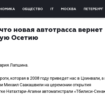
НОМИКА
ОБЩЕСТВО
IT
МОСКВА
ПЕТЕРБУРГ
что новая автотрасса вернет
ную Осетию
Мария Лапшина.
ги, которая в 2008 году приведет нас в Цхинвали, а 
зии Михаил Саакашвили на церемонии открытия
тке Натахтари-Агаяни автомагистрали «Тбилиси-Сена