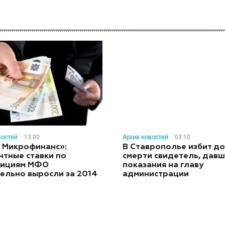
востей
13:00
Архив новостей
03:10
 Микрофинанс»:
В Ставрополье избит до
нтные ставки по
смерти свидетель, дав
тициям МФО
показания на главу
ельно выросли за 2014
администрации