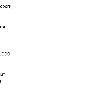
ороги,
тво
, ООО
лит
а