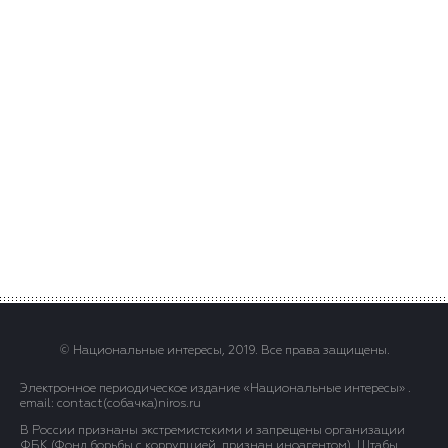
© Национальные интересы, 2019. Все права защищены.
Электронное периодическое издание «Национальные интересы» .
email: contact(сoбaчка)niros.ru
В России признаны экстремистскими и запрещены организации
ФБК (Фонд борьбы с коррупцией, признан иноагентом), Штабы