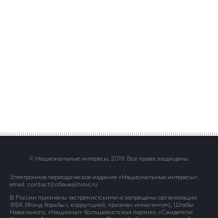
© Национальные интересы, 2019. Все права защищены.
Электронное периодическое издание «Национальные интересы» .
email: contact(сoбaчка)niros.ru
В России признаны экстремистскими и запрещены организации
ФБК (Фонд борьбы с коррупцией, признан иноагентом), Штабы
Навального, «Национал-большевистская партия», «Свидетели