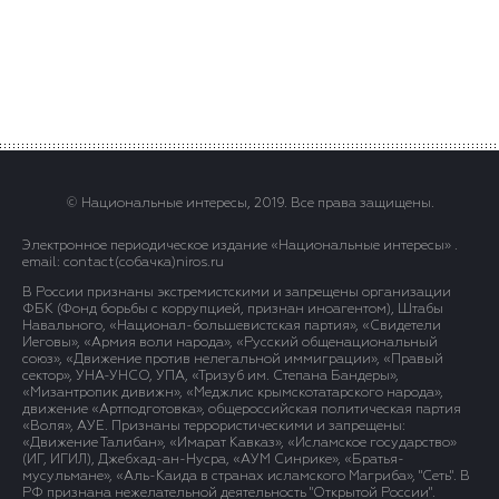
© Национальные интересы, 2019. Все права защищены.
Электронное периодическое издание «Национальные интересы» .
email: contact(сoбaчка)niros.ru
В России признаны экстремистскими и запрещены организации
ФБК (Фонд борьбы с коррупцией, признан иноагентом), Штабы
Навального, «Национал-большевистская партия», «Свидетели
Иеговы», «Армия воли народа», «Русский общенациональный
союз», «Движение против нелегальной иммиграции», «Правый
сектор», УНА-УНСО, УПА, «Тризуб им. Степана Бандеры»,
«Мизантропик дивижн», «Меджлис крымскотатарского народа»,
движение «Артподготовка», общероссийская политическая партия
«Воля», АУЕ. Признаны террористическими и запрещены:
«Движение Талибан», «Имарат Кавказ», «Исламское государство»
(ИГ, ИГИЛ), Джебхад-ан-Нусра, «АУМ Синрике», «Братья-
мусульмане», «Аль-Каида в странах исламского Магриба», "Сеть". В
РФ признана нежелательной деятельность "Открытой России".