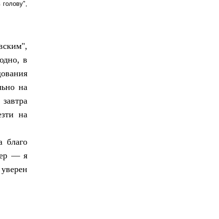
 голову",
вским",
одно, в
дования
льно на
завтра
езти на
а благо
мер — я
 уверен