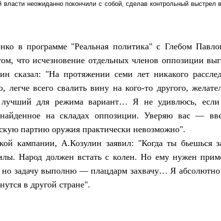
 власти неожиданно покончили с собой, сделав контрольный выстрел в
нко в программе "Реальная политика" с Глебом Павло
том, что исчезновение отдельных членов оппозиции выг
ин сказал: "На протяжении семи лет никакого рассле
, легче всего свалить вину на кого-то другого, желате
лучший для режима вариант… Я не удивлюсь, если 
 найденное на складах оппозиции. Уверяю вас — вв
скую партию оружия практически невозможно".
кой кампании, А.Козулин заявил: "Когда ты бьешься з
силы. Народ должен встать с колен. Но ему нужен при
о, но задачу выполню — плацдарм захвачу… Я абсолютно
нутся в другой стране".