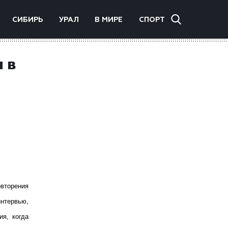
СИБИРЬ
УРАЛ
В МИРЕ
СПОРТ
 в
овторения
интервью,
ия, когда