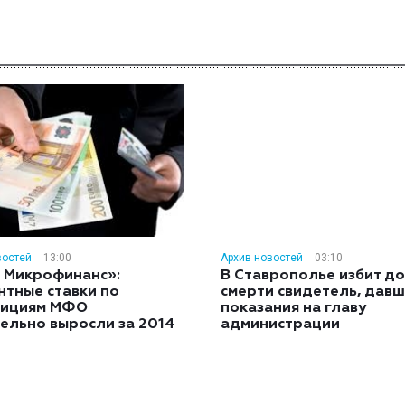
востей
13:00
Архив новостей
03:10
 Микрофинанс»:
В Ставрополье избит до
нтные ставки по
смерти свидетель, дав
тициям МФО
показания на главу
ельно выросли за 2014
администрации