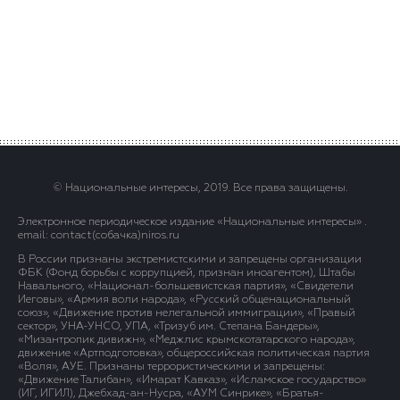
© Национальные интересы, 2019. Все права защищены.
Электронное периодическое издание «Национальные интересы» .
email: contact(сoбaчка)niros.ru
В России признаны экстремистскими и запрещены организации
ФБК (Фонд борьбы с коррупцией, признан иноагентом), Штабы
Навального, «Национал-большевистская партия», «Свидетели
Иеговы», «Армия воли народа», «Русский общенациональный
союз», «Движение против нелегальной иммиграции», «Правый
сектор», УНА-УНСО, УПА, «Тризуб им. Степана Бандеры»,
«Мизантропик дивижн», «Меджлис крымскотатарского народа»,
движение «Артподготовка», общероссийская политическая партия
«Воля», АУЕ. Признаны террористическими и запрещены:
«Движение Талибан», «Имарат Кавказ», «Исламское государство»
(ИГ, ИГИЛ), Джебхад-ан-Нусра, «АУМ Синрике», «Братья-