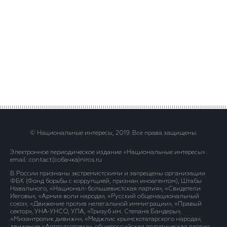
© Национальные интересы, 2019. Все права защищены.
Электронное периодическое издание «Национальные интересы» .
email: contact(сoбaчка)niros.ru
В России признаны экстремистскими и запрещены организации
ФБК (Фонд борьбы с коррупцией, признан иноагентом), Штабы
Навального, «Национал-большевистская партия», «Свидетели
Иеговы», «Армия воли народа», «Русский общенациональный
союз», «Движение против нелегальной иммиграции», «Правый
сектор», УНА-УНСО, УПА, «Тризуб им. Степана Бандеры»,
«Мизантропик дивижн», «Меджлис крымскотатарского народа»,