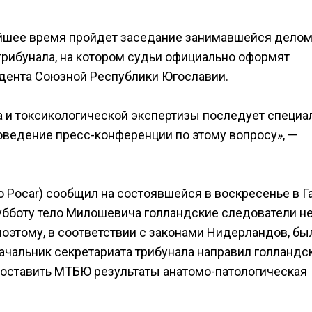
йшее время пройдет заседание занимавшейся дело
рибунала, на котором судьи официально оформят
идента Союзной Республики Югославии.
а и токсикологической экспертизы последует специа
оведение пресс-конференции по этому вопросу», —
 Pocar) сообщил на состоявшейся в воскресенье в Г
убботу тело Милошевича голландские следователи н
поэтому, в соответствии с законами Нидерландов, бы
Начальник секретариата трибунала направил голландс
доставить МТБЮ результаты анатомо-патологическая