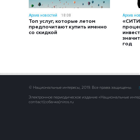
Архив новостей
18:08
Архив но
Топ услуг, которые летом
«СИТИ
предпочитают купить именно
проце
со скидкой
инвес
значит
год
© Национальные интересы, 2019. Все права защищены.
Электронное периодическое издание «Национальные интере
contact(сoбaчка)niros.ru