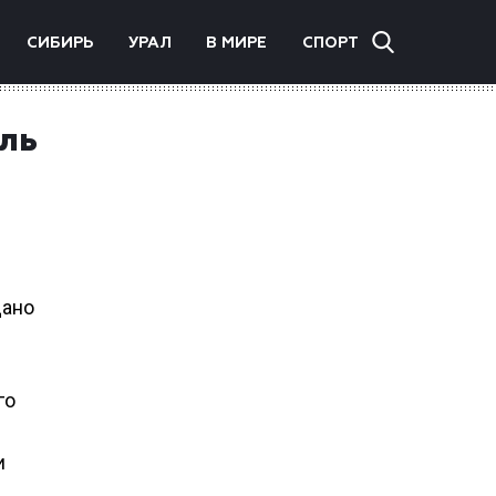
СИБИРЬ
УРАЛ
В МИРЕ
СПОРТ
ль
дано
го
и