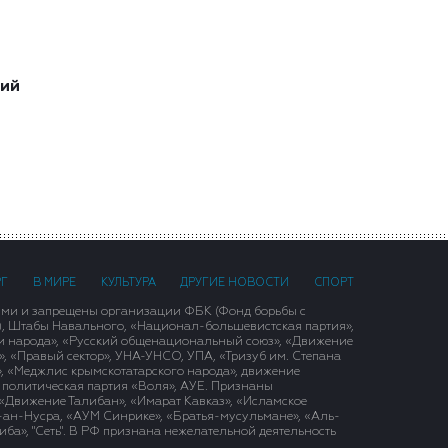
ший
РГ
В МИРЕ
КУЛЬТУРА
ДРУГИЕ НОВОСТИ
СПОРТ
ими и запрещены организации ФБК (Фонд борьбы с
), Штабы Навального, «Национал-большевистская партия»,
и народа», «Русский общенациональный союз», «Движение
 «Правый сектор», УНА-УНСО, УПА, «Тризуб им. Степана
, «Меджлис крымскотатарского народа», движение
 политическая партия «Воля», АУЕ. Признаны
«Движение Талибан», «Имарат Кавказ», «Исламское
д-ан-Нусра, «АУМ Синрике», «Братья-мусульмане», «Аль-
ба», "Сеть". В РФ признана нежелательной деятельность