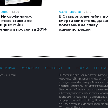
востей
13:00
Архив новостей
03:10
 Микрофинанс»:
В Ставрополье избит до
нтные ставки по
смерти свидетель, дав
тициям МФО
показания на главу
ельно выросли за 2014
администрации
ПОЛИТИКА
ЭКОНОМИКА
ОБЩЕСТВО
IT
МОСКВА
ПЕТЕРБУ
сы» . email:
В России признаны экстремистск
коррупцией, признан иноагентом
«Свидетели Иеговы», «Армия вол
против нелегальной иммиграции»,
Бандеры», «Мизантропик дивижн»
«Артподготовка», общероссийская
террористическими и запрещены: 
государство» (ИГ, ИГИЛ), Джебха
Каида в странах исламского Магри
"Открытой России".