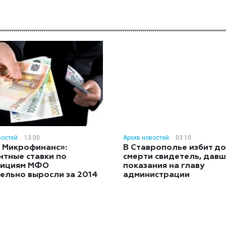
востей
13:00
Архив новостей
03:10
 Микрофинанс»:
В Ставрополье избит до
нтные ставки по
смерти свидетель, дав
тициям МФО
показания на главу
ельно выросли за 2014
администрации