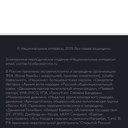
© Национальные интересы, 2019. Все права защищены.
Электронное периодическое издание «Национальные интересы» .
email: contact(сoбaчка)niros.ru
В России признаны экстремистскими и запрещены организации
ФБК (Фонд борьбы с коррупцией, признан иноагентом), Штабы
Навального, «Национал-большевистская партия», «Свидетели
Иеговы», «Армия воли народа», «Русский общенациональный
союз», «Движение против нелегальной иммиграции», «Правый
сектор», УНА-УНСО, УПА, «Тризуб им. Степана Бандеры»,
«Мизантропик дивижн», «Меджлис крымскотатарского народа»,
движение «Артподготовка», общероссийская политическая партия
«Воля», АУЕ. Признаны террористическими и запрещены:
«Движение Талибан», «Имарат Кавказ», «Исламское государство»
(ИГ, ИГИЛ), Джебхад-ан-Нусра, «АУМ Синрике», «Братья-
мусульмане», «Аль-Каида в странах исламского Магриба», "Сеть". В
РФ признана нежелательной деятельность "Открытой России".