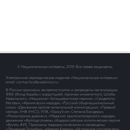
© Национальные интересы, 2019. Все права защищены.
Электронное периодическое издание «Национальные интересы» .
email: contact(сoбaчка)niros.ru
В России признаны экстремистскими и запрещены организации
ФБК (Фонд борьбы с коррупцией, признан иноагентом), Штабы
Навального, «Национал-большевистская партия», «Свидетели
Иеговы», «Армия воли народа», «Русский общенациональный
союз», «Движение против нелегальной иммиграции», «Правый
сектор», УНА-УНСО, УПА, «Тризуб им. Степана Бандеры»,
«Мизантропик дивижн», «Меджлис крымскотатарского народа»,
движение «Артподготовка», общероссийская политическая партия
«Воля», АУЕ. Признаны террористическими и запрещены:
«Движение Талибан», «Имарат Кавказ», «Исламское государство»