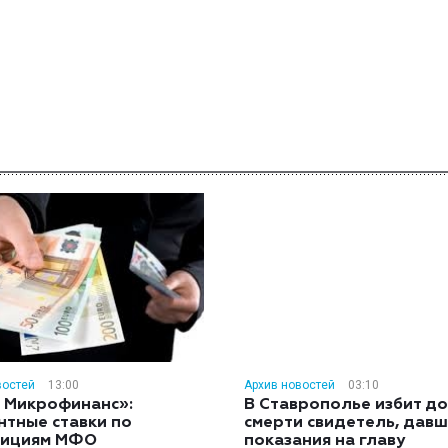
востей
13:00
Архив новостей
03:10
 Микрофинанс»:
В Ставрополье избит до
нтные ставки по
смерти свидетель, дав
тициям МФО
показания на главу