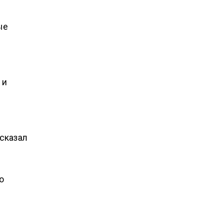
ые
 и
 сказал
о