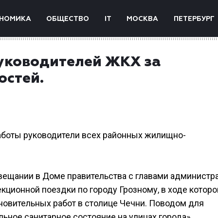
НОМИКА
ОБЩЕСТВО
IT
МОСКВА
ПЕТЕРБУРГ
уководителей ЖКХ за
остей.
 работы руководители всех районных жилищно-
ещании в Доме правительства с главами администр
ционной поездки по городу Грозному, в ходе которо
новительных работ в столице Чечни. Поводом для
ьное санитарное состояние на улицах города».