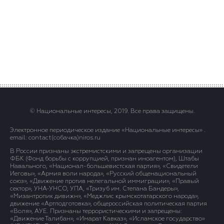
© Национальные интересы, 2019. Все права защищены.
Электронное периодическое издание «Национальные интересы» .
email: contact(сoбaчка)niros.ru
В России признаны экстремистскими и запрещены организации
ФБК (Фонд борьбы с коррупцией, признан иноагентом), Штабы
Навального, «Национал-большевистская партия», «Свидетели
Иеговы», «Армия воли народа», «Русский общенациональный
союз», «Движение против нелегальной иммиграции», «Правый
сектор», УНА-УНСО, УПА, «Тризуб им. Степана Бандеры»,
«Мизантропик дивижн», «Меджлис крымскотатарского народа»,
движение «Артподготовка», общероссийская политическая партия
«Воля», АУЕ. Признаны террористическими и запрещены:
«Движение Талибан», «Имарат Кавказ», «Исламское государство»