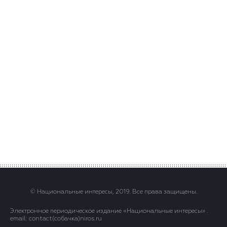
© Национальные интересы, 2019. Все права защищены.
Электронное периодическое издание «Национальные интересы» .
email: contact(сoбaчка)niros.ru