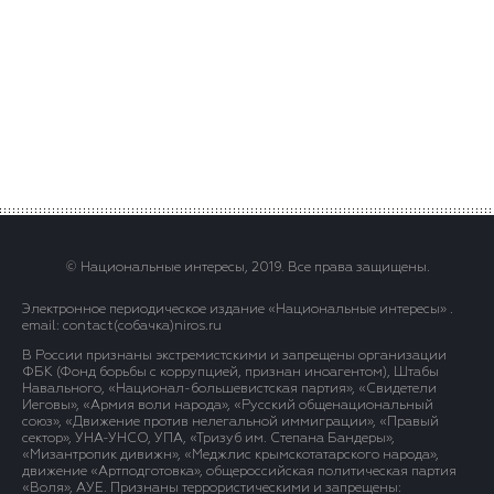
© Национальные интересы, 2019. Все права защищены.
Электронное периодическое издание «Национальные интересы» .
email: contact(сoбaчка)niros.ru
В России признаны экстремистскими и запрещены организации
ФБК (Фонд борьбы с коррупцией, признан иноагентом), Штабы
Навального, «Национал-большевистская партия», «Свидетели
Иеговы», «Армия воли народа», «Русский общенациональный
союз», «Движение против нелегальной иммиграции», «Правый
сектор», УНА-УНСО, УПА, «Тризуб им. Степана Бандеры»,
«Мизантропик дивижн», «Меджлис крымскотатарского народа»,
движение «Артподготовка», общероссийская политическая партия
«Воля», АУЕ. Признаны террористическими и запрещены: