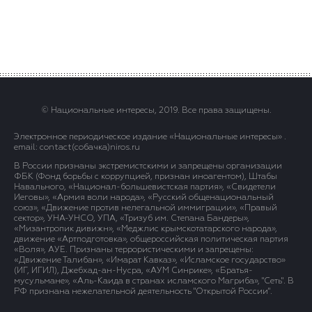
© Национальные интересы, 2019. Все права защищены.
Электронное периодическое издание «Национальные интересы» .
email: contact(сoбaчка)niros.ru
В России признаны экстремистскими и запрещены организации
ФБК (Фонд борьбы с коррупцией, признан иноагентом), Штабы
Навального, «Национал-большевистская партия», «Свидетели
Иеговы», «Армия воли народа», «Русский общенациональный
союз», «Движение против нелегальной иммиграции», «Правый
сектор», УНА-УНСО, УПА, «Тризуб им. Степана Бандеры»,
«Мизантропик дивижн», «Меджлис крымскотатарского народа»,
движение «Артподготовка», общероссийская политическая партия
«Воля», АУЕ. Признаны террористическими и запрещены:
«Движение Талибан», «Имарат Кавказ», «Исламское государство»
(ИГ, ИГИЛ), Джебхад-ан-Нусра, «АУМ Синрике», «Братья-
мусульмане», «Аль-Каида в странах исламского Магриба», "Сеть". В
РФ признана нежелательной деятельность "Открытой России".