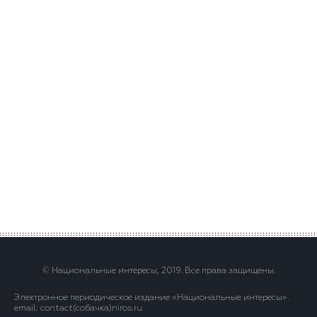
© Национальные интересы, 2019. Все права защищены.
Электронное периодическое издание «Национальные интересы» .
email: contact(сoбaчка)niros.ru