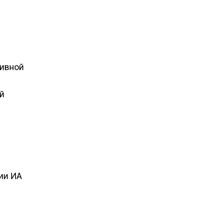
тивной
й
ции ИА