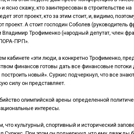
 и ясно скажу, кто заинтересован в строительстве на
ет этот проект, кто за этим стоит, и, видимо, поэтом
от проект. А стоит господин Соболев (руководитель 
 и Владимир Трофименко (народный депутат, член фр
 ПОРА-ПРП».
ем кабинете «эти люди, а конкретно Трофименко, пре
рством финансов готовы дать все финансовые потоки
 построить новый». Суркис подчеркнул, что все знают,
ую силу он представляет.
убийство олимпийской арены определенной политич
а национальные интересы.
том, что культурный, спортивный и исторический запо
л Суркис. При этом он подчеркнул, что ему дважды 