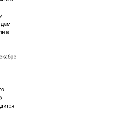
м
ндам
ли в
екабре
то
в
одится