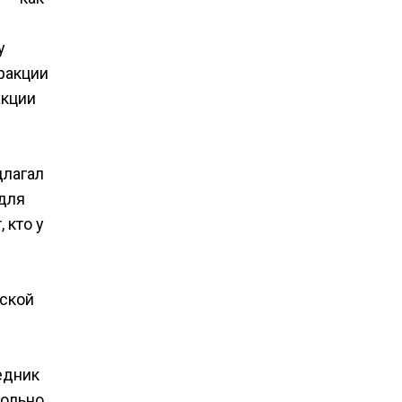
у
фракции
акции
длагал
 для
 кто у
еской
ведник
больно