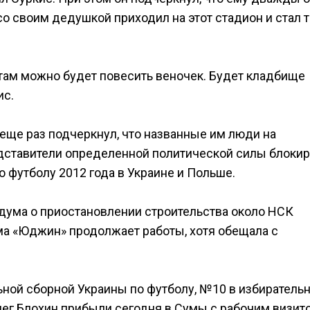
со своим дедушкой приходил на этот стадион и стал 
о там можно будет повесить веночек. Будет кладбище
ис.
еще раз подчеркнул, что названные им люди на
едставители определенной политической силы блоки
 футболу 2012 года в Украине и Польше.
дума о приостановлении строительства около НСК
ма «Юджин» продолжает работы, хотя обещала с
ьной сборной Украины по футболу, №10 в избиратель
лег Блохин прибыли сегодня в Сумы с рабочим визито