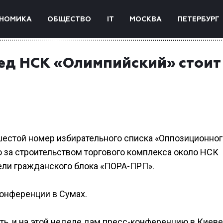
НОМИКА
ОБЩЕСТВО
IT
МОСКВА
ПЕТЕРБУРГ
ред НСК «Олимпийский» стоит
естой номер избирательного списка «Оппозиционног
то за строительством торгового комплекса около НСК
ели гражданского блока «ПОРА-ПРП».
конференции в Сумах.
ть, и на этой неделе дам пресс-конференцию в Киеве