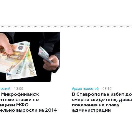
востей
13:00
Архив новостей
03:10
 Микрофинанс»:
В Ставрополье избит до
нтные ставки по
смерти свидетель, дав
тициям МФО
показания на главу
ельно выросли за 2014
администрации