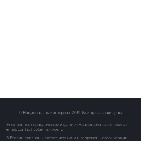
© Национальные интересы, 2019. Все права защищены.
Электронное периодическое издание «Национальные интересы» .
email: contact(сoбaчка)niros.ru
В России признаны экстремистскими и запрещены организации