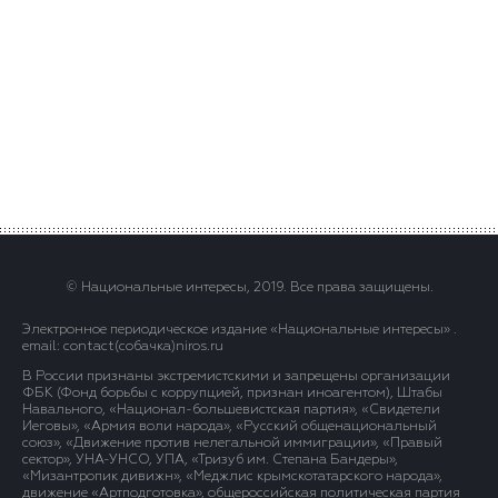
© Национальные интересы, 2019. Все права защищены.
Электронное периодическое издание «Национальные интересы» .
email: contact(сoбaчка)niros.ru
В России признаны экстремистскими и запрещены организации
ФБК (Фонд борьбы с коррупцией, признан иноагентом), Штабы
Навального, «Национал-большевистская партия», «Свидетели
Иеговы», «Армия воли народа», «Русский общенациональный
союз», «Движение против нелегальной иммиграции», «Правый
сектор», УНА-УНСО, УПА, «Тризуб им. Степана Бандеры»,
«Мизантропик дивижн», «Меджлис крымскотатарского народа»,
движение «Артподготовка», общероссийская политическая партия