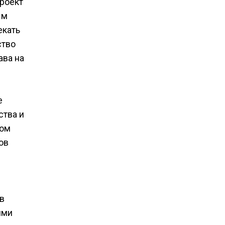
роект
ым
екать
ство
ава на
е
ства и
вом
ов
в
ями