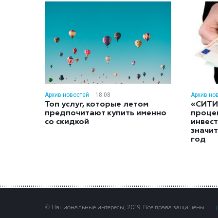
Архив новостей
18:08
Архив но
Топ услуг, которые летом
«СИТИ
предпочитают купить именно
проце
со скидкой
инвес
значит
год
© Национальные интересы, 2019. Все права защищены.