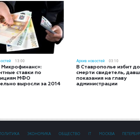
востей
13:00
Архив новостей
03:10
 Микрофинанс»:
В Ставрополье избит до
нтные ставки по
смерти свидетель, дав
тициям МФО
показания на главу
ельно выросли за 2014
администрации
ПОЛИТИКА
ЭКОНОМИКА
ОБЩЕСТВО
IT
МОСКВА
ПЕТЕРБУ