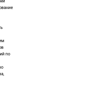
ими
ование
ть
им
ов
ий по
но
а,