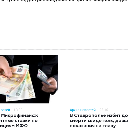
востей
13:00
Архив новостей
03:10
 Микрофинанс»:
В Ставрополье избит до
нтные ставки по
смерти свидетель, дав
тициям МФО
показания на главу