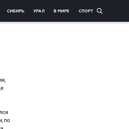
СИБИРЬ
УРАЛ
В МИРЕ
СПОРТ
ия,
де
ился
, по
на