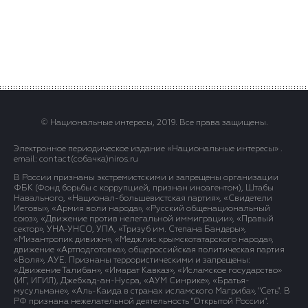
© Национальные интересы, 2019. Все права защищены.
Электронное периодическое издание «Национальные интересы» .
email: contact(сoбaчка)niros.ru
В России признаны экстремистскими и запрещены организации
ФБК (Фонд борьбы с коррупцией, признан иноагентом), Штабы
Навального, «Национал-большевистская партия», «Свидетели
Иеговы», «Армия воли народа», «Русский общенациональный
союз», «Движение против нелегальной иммиграции», «Правый
сектор», УНА-УНСО, УПА, «Тризуб им. Степана Бандеры»,
«Мизантропик дивижн», «Меджлис крымскотатарского народа»,
движение «Артподготовка», общероссийская политическая партия
«Воля», АУЕ. Признаны террористическими и запрещены:
«Движение Талибан», «Имарат Кавказ», «Исламское государство»
(ИГ, ИГИЛ), Джебхад-ан-Нусра, «АУМ Синрике», «Братья-
мусульмане», «Аль-Каида в странах исламского Магриба», "Сеть". В
РФ признана нежелательной деятельность "Открытой России".