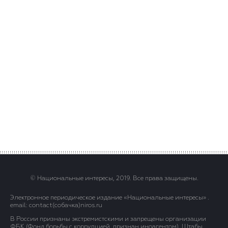
© Национальные интересы, 2019. Все права защищены.
Электронное периодическое издание «Национальные интересы» .
email: contact(сoбaчка)niros.ru
В России признаны экстремистскими и запрещены организации
ФБК (Фонд борьбы с коррупцией, признан иноагентом), Штабы