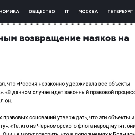
НОМИКА
ОБЩЕСТВО
IT
МОСКВА
ПЕТЕРБУРГ
нным возвращение маяков на
зал, что «Россия незаконно удерживала все объекты
. «В данном случае идет законный правовой процесс
л он.
ких правовых оснований утверждать, что эти объекты 
». «Те, кто из Черноморского флота народ мутят, он
 Они не могут говорить, что в дополнениях к Большо