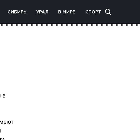
СИБИРЬ
УРАЛ
В МИРЕ
СПОРТ
 в
имеют
и
му