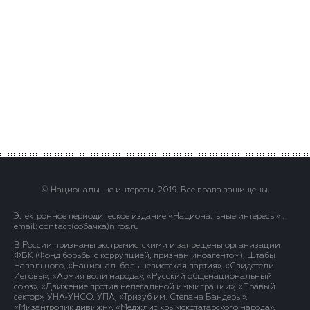
© Национальные интересы, 2019. Все права защищены.
Электронное периодическое издание «Национальные интересы» .
email: contact(сoбaчка)niros.ru
В России признаны экстремистскими и запрещены организации
ФБК (Фонд борьбы с коррупцией, признан иноагентом), Штабы
Навального, «Национал-большевистская партия», «Свидетели
Иеговы», «Армия воли народа», «Русский общенациональный
союз», «Движение против нелегальной иммиграции», «Правый
сектор», УНА-УНСО, УПА, «Тризуб им. Степана Бандеры»,
«Мизантропик дивижн», «Меджлис крымскотатарского народа»,