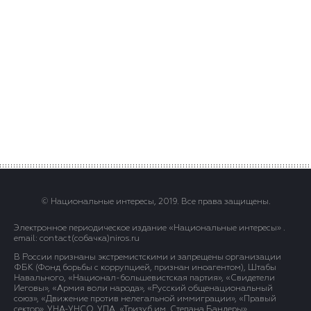
© Национальные интересы, 2019. Все права защищены.
Электронное периодическое издание «Национальные интересы» .
email: contact(сoбaчка)niros.ru
В России признаны экстремистскими и запрещены организации
ФБК (Фонд борьбы с коррупцией, признан иноагентом), Штабы
Навального, «Национал-большевистская партия», «Свидетели
Иеговы», «Армия воли народа», «Русский общенациональный
союз», «Движение против нелегальной иммиграции», «Правый
сектор», УНА-УНСО, УПА, «Тризуб им. Степана Бандеры»,