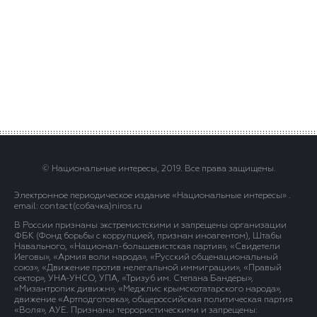
© Национальные интересы, 2019. Все права защищены.
Электронное периодическое издание «Национальные интересы» .
email: contact(сoбaчка)niros.ru
В России признаны экстремистскими и запрещены организации
ФБК (Фонд борьбы с коррупцией, признан иноагентом), Штабы
Навального, «Национал-большевистская партия», «Свидетели
Иеговы», «Армия воли народа», «Русский общенациональный
союз», «Движение против нелегальной иммиграции», «Правый
сектор», УНА-УНСО, УПА, «Тризуб им. Степана Бандеры»,
«Мизантропик дивижн», «Меджлис крымскотатарского народа»,
движение «Артподготовка», общероссийская политическая партия
«Воля», АУЕ. Признаны террористическими и запрещены: