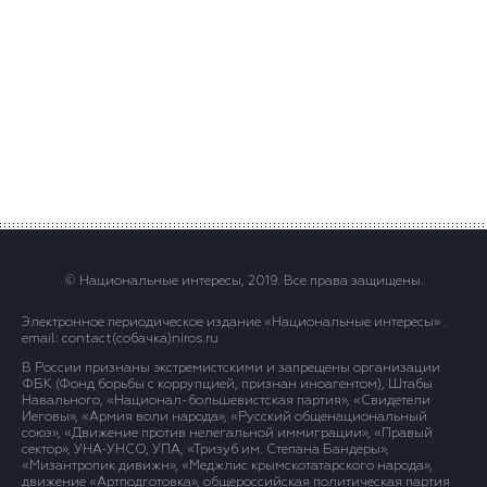
© Национальные интересы, 2019. Все права защищены.
Электронное периодическое издание «Национальные интересы» .
email: contact(сoбaчка)niros.ru
В России признаны экстремистскими и запрещены организации
ФБК (Фонд борьбы с коррупцией, признан иноагентом), Штабы
Навального, «Национал-большевистская партия», «Свидетели
Иеговы», «Армия воли народа», «Русский общенациональный
союз», «Движение против нелегальной иммиграции», «Правый
сектор», УНА-УНСО, УПА, «Тризуб им. Степана Бандеры»,
«Мизантропик дивижн», «Меджлис крымскотатарского народа»,
движение «Артподготовка», общероссийская политическая партия