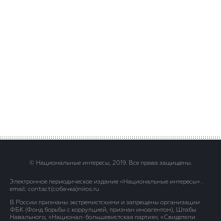
© Национальные интересы, 2019. Все права защищены.
Электронное периодическое издание «Национальные интересы» .
email: contact(сoбaчка)niros.ru
В России признаны экстремистскими и запрещены организации
ФБК (Фонд борьбы с коррупцией, признан иноагентом), Штабы
Навального, «Национал-большевистская партия», «Свидетели