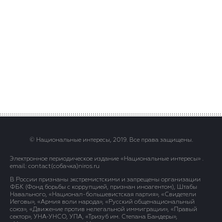
© Национальные интересы, 2019. Все права защищены.
Электронное периодическое издание «Национальные интересы» .
email: contact(сoбaчка)niros.ru
В России признаны экстремистскими и запрещены организации
ФБК (Фонд борьбы с коррупцией, признан иноагентом), Штабы
Навального, «Национал-большевистская партия», «Свидетели
Иеговы», «Армия воли народа», «Русский общенациональный
союз», «Движение против нелегальной иммиграции», «Правый
сектор», УНА-УНСО, УПА, «Тризуб им. Степана Бандеры»,