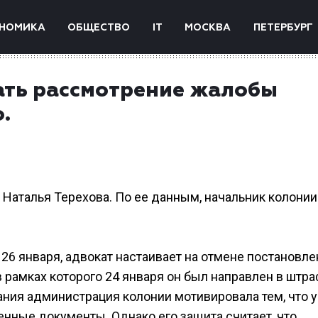
НОМИКА
ОБЩЕСТВО
IT
МОСКВА
ПЕТЕРБУРГ
чать рассмотрение жалобы
.
Наталья Терехова. По ее данным, начальник колонии
26 января, адвокат настаивает на отмене постановле
 рамках которого 24 января он был направлен в штр
ания администрация колонии мотивировала тем, что у
ные документы. Однако его защита считает, что