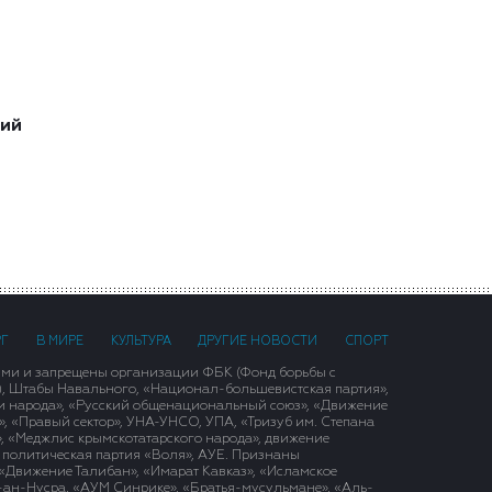
ший
РГ
В МИРЕ
КУЛЬТУРА
ДРУГИЕ НОВОСТИ
СПОРТ
ими и запрещены организации ФБК (Фонд борьбы с
), Штабы Навального, «Национал-большевистская партия»,
и народа», «Русский общенациональный союз», «Движение
 «Правый сектор», УНА-УНСО, УПА, «Тризуб им. Степана
, «Меджлис крымскотатарского народа», движение
 политическая партия «Воля», АУЕ. Признаны
«Движение Талибан», «Имарат Кавказ», «Исламское
д-ан-Нусра, «АУМ Синрике», «Братья-мусульмане», «Аль-