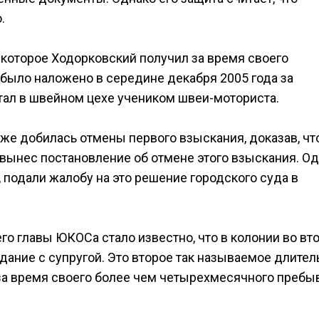
.
 которое Ходорковский получил за время своего
 было наложено в середине декабря 2005 года за
отал в швейном цехе учеником швеи-моториста.
же добилась отмены первого взыскания, доказав, чт
 вынес постановление об отмене этого взыскания. О
 подали жалобу на это решение городского суда в
го главы ЮКОСа стало известно, что в колонии во вто
ание с супругой. Это второе так называемое длител
 за время своего более чем четырехмесячного пребы