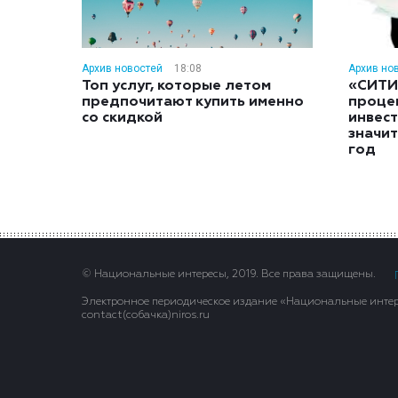
Архив новостей
18:08
Архив но
Топ услуг, которые летом
«СИТИ
предпочитают купить именно
проце
со скидкой
инвес
значит
год
© Национальные интересы, 2019. Все права защищены.
Электронное периодическое издание «Национальные интере
contact(сoбaчка)niros.ru