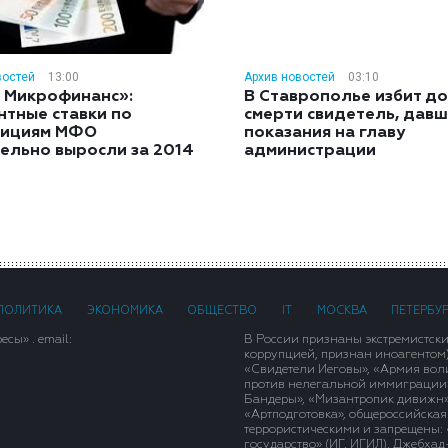
востей
13:00
Архив новостей
03:10
 Микрофинанс»:
В Ставрополье избит до
нтные ставки по
смерти свидетель, дав
тициям МФО
показания на главу
ельно выросли за 2014
администрации
ПОЛИТИКА
ЭКОНОМИКА
ОБЩЕСТВО
IT
МОСКВА
ПЕТЕРБУ
сы» . email:
В России признаны экстремистск
коррупцией, признан иноагентом
«Свидетели Иеговы», «Армия вол
против нелегальной иммиграции»,
Бандеры», «Мизантропик дивижн»
«Артподготовка», общероссийская
террористическими и запрещены: 
государство» (ИГ, ИГИЛ), Джебха