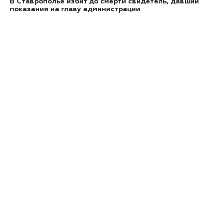
В Ставрополье избит до смерти свидетель, давший
показания на главу администрации