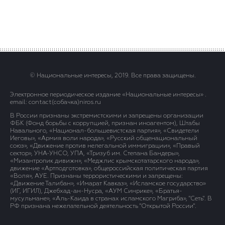
© Национальные интересы, 2019. Все права защищены.
Электронное периодическое издание «Национальные интересы» .
email: contact(сoбaчка)niros.ru
В России признаны экстремистскими и запрещены организации
ФБК (Фонд борьбы с коррупцией, признан иноагентом), Штабы
Навального, «Национал-большевистская партия», «Свидетели
Иеговы», «Армия воли народа», «Русский общенациональный
союз», «Движение против нелегальной иммиграции», «Правый
сектор», УНА-УНСО, УПА, «Тризуб им. Степана Бандеры»,
«Мизантропик дивижн», «Меджлис крымскотатарского народа»,
движение «Артподготовка», общероссийская политическая партия
«Воля», АУЕ. Признаны террористическими и запрещены:
«Движение Талибан», «Имарат Кавказ», «Исламское государство»
(ИГ, ИГИЛ), Джебхад-ан-Нусра, «АУМ Синрике», «Братья-
мусульмане», «Аль-Каида в странах исламского Магриба», "Сеть". В
РФ признана нежелательной деятельность "Открытой России".