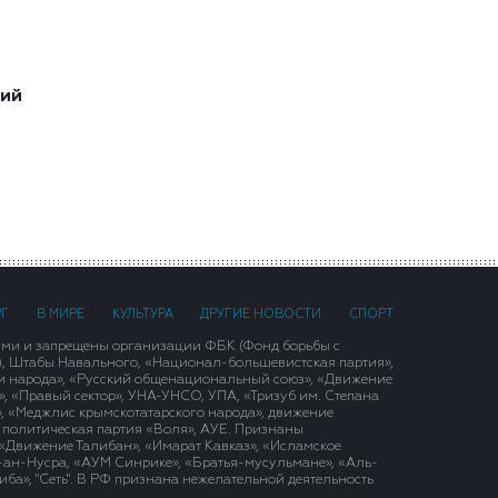
ший
РГ
В МИРЕ
КУЛЬТУРА
ДРУГИЕ НОВОСТИ
СПОРТ
ими и запрещены организации ФБК (Фонд борьбы с
), Штабы Навального, «Национал-большевистская партия»,
и народа», «Русский общенациональный союз», «Движение
 «Правый сектор», УНА-УНСО, УПА, «Тризуб им. Степана
, «Меджлис крымскотатарского народа», движение
 политическая партия «Воля», АУЕ. Признаны
«Движение Талибан», «Имарат Кавказ», «Исламское
д-ан-Нусра, «АУМ Синрике», «Братья-мусульмане», «Аль-
ба», "Сеть". В РФ признана нежелательной деятельность