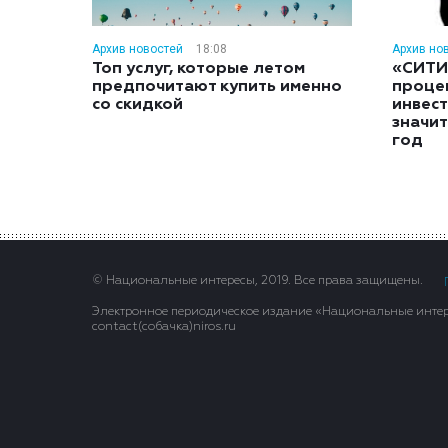
Архив новостей
18:08
Архив но
Топ услуг, которые летом
«СИТИ
предпочитают купить именно
проце
со скидкой
инвес
значит
год
© Национальные интересы, 2019. Все права защищены.
Электронное периодическое издание «Национальные интере
contact(сoбaчка)niros.ru