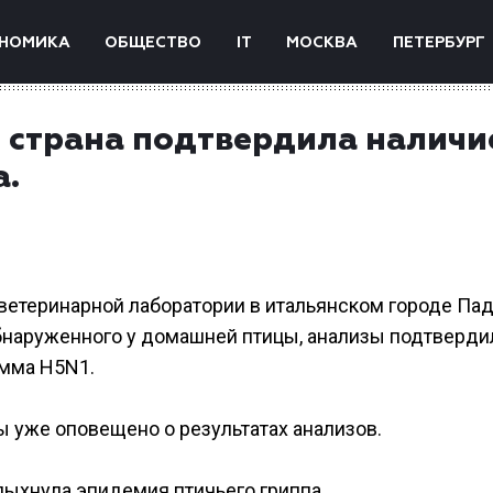
НОМИКА
ОБЩЕСТВО
IT
МОСКВА
ПЕТЕРБУРГ
 страна подтвердила наличи
а.
ветеринарной лаборатории в итальянском городе Пад
бнаруженного у домашней птицы, анализы подтверди
амма H5N1.
ы уже оповещено о результатах анализов.
спыхнула эпидемия птичьего гриппа.