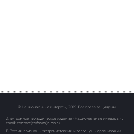
© Национальные интересы, 2019. Все права защищены.
Электронное периодическое издание «Национальные интересы» .
email: contact(сoбaчка)niros.ru
В России признаны экстремистскими и запрещены организации