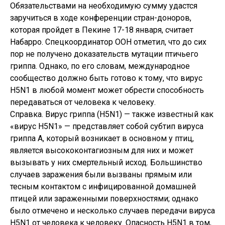
Обязательствами на необходимую сумму удастся
заручиться в ходе конференции стран-доноров,
которая пройдет в Пекине 17-18 января, считает
Набарро. Спецкоординатор ООН отметил, что до сих
пор не получено доказательств мутации птичьего
гриппа. Однако, по его словам, международное
сообщество должно быть готово к тому, что вирус
H5N1 в любой момент может обрести способность
передаваться от человека к человеку.
Справка. Вирус гриппа (H5N1) — также известный как
«вирус H5N1» — представляет собой субтип вируса
гриппа A, который возникает в основном у птиц,
является высококонтагиозным для них и может
вызывать у них смертельный исход. Большинство
случаев заражения были вызваны прямым или
тесным контактом с инфицированной домашней
птицей или зараженными поверхностями; однако
было отмечено и несколько случаев передачи вируса
H5N1 от человека к человеку. Опасность H5N1 в том,