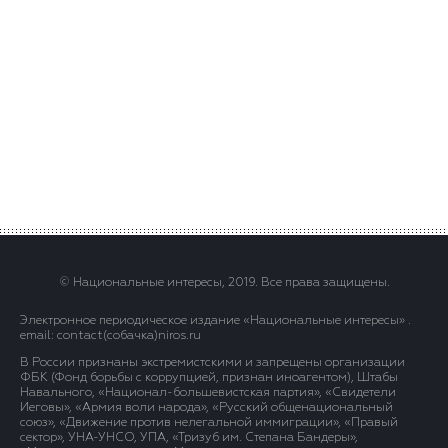
© Национальные интересы, 2019. Все права защищены.
Электронное периодическое издание «Национальные интересы» .
email: contact(сoбaчка)niros.ru
В России признаны экстремистскими и запрещены организации
ФБК (Фонд борьбы с коррупцией, признан иноагентом), Штабы
Навального, «Национал-большевистская партия», «Свидетели
Иеговы», «Армия воли народа», «Русский общенациональный
союз», «Движение против нелегальной иммиграции», «Правый
сектор», УНА-УНСО, УПА, «Тризуб им. Степана Бандеры»,