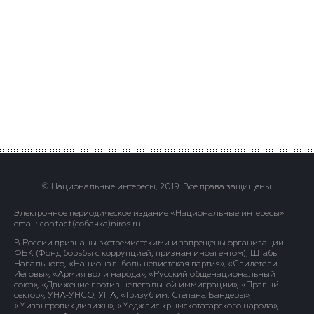
© Национальные интересы, 2019. Все права защищены.
Электронное периодическое издание «Национальные интересы» .
email: contact(сoбaчка)niros.ru
В России признаны экстремистскими и запрещены организации
ФБК (Фонд борьбы с коррупцией, признан иноагентом), Штабы
Навального, «Национал-большевистская партия», «Свидетели
Иеговы», «Армия воли народа», «Русский общенациональный
союз», «Движение против нелегальной иммиграции», «Правый
сектор», УНА-УНСО, УПА, «Тризуб им. Степана Бандеры»,
«Мизантропик дивижн», «Меджлис крымскотатарского народа»,