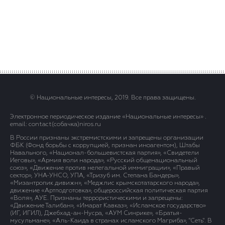
© Национальные интересы, 2019. Все права защищены.
Электронное периодическое издание «Национальные интересы» .
email: contact(сoбaчка)niros.ru
В России признаны экстремистскими и запрещены организации
ФБК (Фонд борьбы с коррупцией, признан иноагентом), Штабы
Навального, «Национал-большевистская партия», «Свидетели
Иеговы», «Армия воли народа», «Русский общенациональный
союз», «Движение против нелегальной иммиграции», «Правый
сектор», УНА-УНСО, УПА, «Тризуб им. Степана Бандеры»,
«Мизантропик дивижн», «Меджлис крымскотатарского народа»,
движение «Артподготовка», общероссийская политическая партия
«Воля», АУЕ. Признаны террористическими и запрещены:
«Движение Талибан», «Имарат Кавказ», «Исламское государство»
(ИГ, ИГИЛ), Джебхад-ан-Нусра, «АУМ Синрике», «Братья-
мусульмане», «Аль-Каида в странах исламского Магриба», "Сеть". В