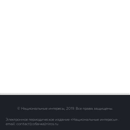
© Национальные интересы, 2019. Все права защищены.
Электронное периодическое издание «Национальные интересы» .
email: contact(сoбaчка)niros.ru