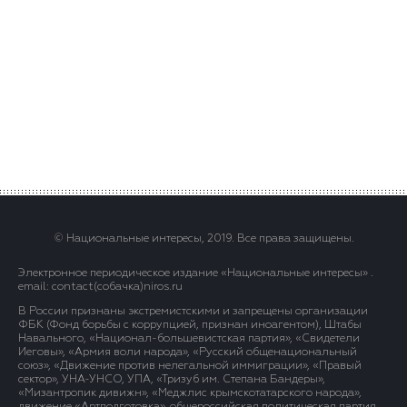
© Национальные интересы, 2019. Все права защищены.
Электронное периодическое издание «Национальные интересы» .
email: contact(сoбaчка)niros.ru
В России признаны экстремистскими и запрещены организации
ФБК (Фонд борьбы с коррупцией, признан иноагентом), Штабы
Навального, «Национал-большевистская партия», «Свидетели
Иеговы», «Армия воли народа», «Русский общенациональный
союз», «Движение против нелегальной иммиграции», «Правый
сектор», УНА-УНСО, УПА, «Тризуб им. Степана Бандеры»,
«Мизантропик дивижн», «Меджлис крымскотатарского народа»,