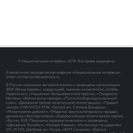
© Национальные интересы, 2019. Все права защищены.
Электронное периодическое издание «Национальные интересы» .
email: contact(сoбaчка)niros.ru
В России признаны экстремистскими и запрещены организации
ФБК (Фонд борьбы с коррупцией, признан иноагентом), Штабы
Навального, «Национал-большевистская партия», «Свидетели
Иеговы», «Армия воли народа», «Русский общенациональный
союз», «Движение против нелегальной иммиграции», «Правый
сектор», УНА-УНСО, УПА, «Тризуб им. Степана Бандеры»,
«Мизантропик дивижн», «Меджлис крымскотатарского народа»,
движение «Артподготовка», общероссийская политическая партия
«Воля», АУЕ. Признаны террористическими и запрещены:
«Движение Талибан», «Имарат Кавказ», «Исламское государство»
(ИГ, ИГИЛ), Джебхад-ан-Нусра, «АУМ Синрике», «Братья-