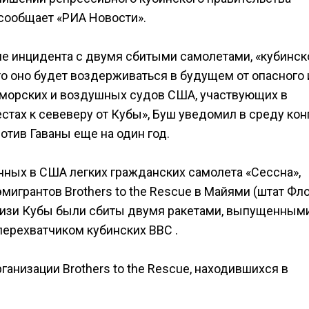
сообщает «РИА Новости».
ле инцидента с двумя сбитыми самолетами, «кубинск
о оно будет воздерживаться в будущем от опасного 
 морских и воздушных судов США, участвующих в
тах к севеверу от Кубы», Буш уведомил в среду кон
отив Гаваны еще на один год.
нных в США легких гражданских самолета «Сессна»,
игрантов Brothers to the Rescue в Майями (штат Фло
лизи Кубы были сбиты двумя ракетами, выпущенным
перехватчиком кубинских ВВС .
ганизации Brothers to the Rescue, находившихся в