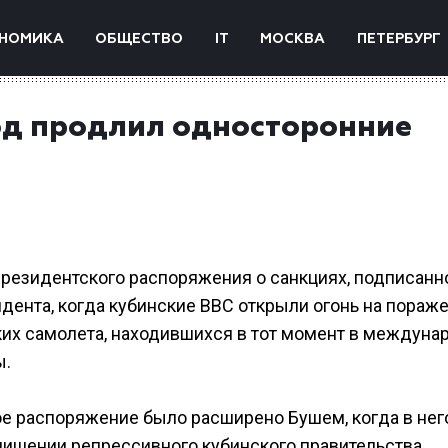
НОМИКА
ОБЩЕСТВО
IT
МОСКВА
ПЕТЕРБУРГ
од продлил односторонние
резидентского распоряжения о санкциях, подписанн
дента, когда кубинские ВВС открыли огонь на пораже
их самолета, находившихся в тот момент в междуна
ы.
ое распоряжение было расширено Бушем, когда в нег
лишении репрессивного кубинского правительства