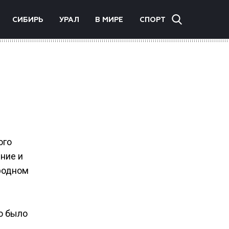
СИБИРЬ
УРАЛ
В МИРЕ
СПОРТ
ого
ние и
родном
о было