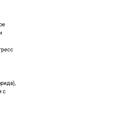
ое
и
гресс
рида),
и с