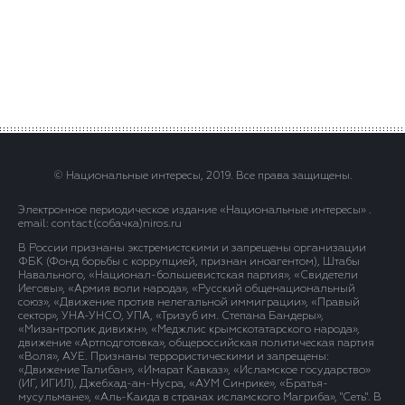
© Национальные интересы, 2019. Все права защищены.
Электронное периодическое издание «Национальные интересы» .
email: contact(сoбaчка)niros.ru
В России признаны экстремистскими и запрещены организации
ФБК (Фонд борьбы с коррупцией, признан иноагентом), Штабы
Навального, «Национал-большевистская партия», «Свидетели
Иеговы», «Армия воли народа», «Русский общенациональный
союз», «Движение против нелегальной иммиграции», «Правый
сектор», УНА-УНСО, УПА, «Тризуб им. Степана Бандеры»,
«Мизантропик дивижн», «Меджлис крымскотатарского народа»,
движение «Артподготовка», общероссийская политическая партия
«Воля», АУЕ. Признаны террористическими и запрещены:
«Движение Талибан», «Имарат Кавказ», «Исламское государство»
(ИГ, ИГИЛ), Джебхад-ан-Нусра, «АУМ Синрике», «Братья-
мусульмане», «Аль-Каида в странах исламского Магриба», "Сеть". В