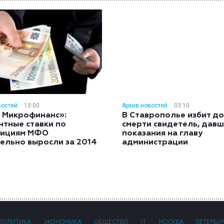
востей
13:00
Архив новостей
03:10
 Микрофинанс»:
В Ставрополье избит до
нтные ставки по
смерти свидетель, дав
тициям МФО
показания на главу
ельно выросли за 2014
администрации
ПОЛИТИКА
ЭКОНОМИКА
ОБЩЕСТВО
IT
МОСКВА
ПЕТЕРБУ