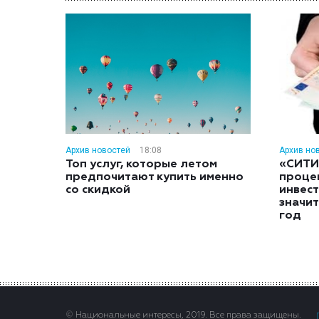
Архив новостей
18:08
Архив но
Топ услуг, которые летом
«СИТИ
предпочитают купить именно
проце
со скидкой
инвес
значит
год
© Национальные интересы, 2019. Все права защищены.