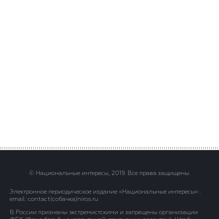
© Национальные интересы, 2019. Все права защищены.
Электронное периодическое издание «Национальные интересы» .
email: contact(сoбaчка)niros.ru
В России признаны экстремистскими и запрещены организации