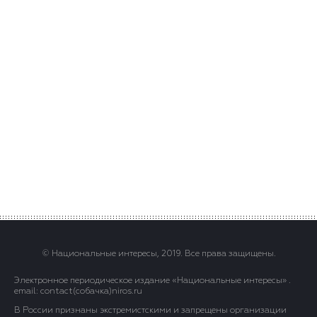
© Национальные интересы, 2019. Все права защищены.
Электронное периодическое издание «Национальные интересы» .
email: contact(сoбaчка)niros.ru
В России признаны экстремистскими и запрещены организации