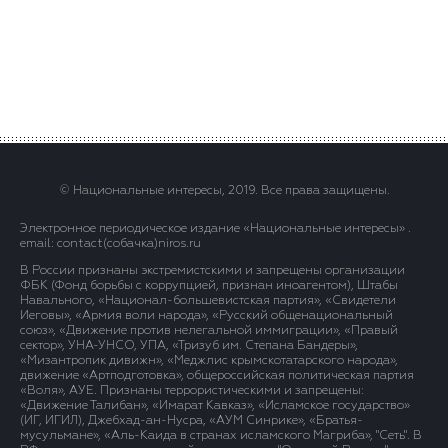
© Национальные интересы, 2019. Все права защищены.
Электронное периодическое издание «Национальные интересы» .
email: contact(сoбaчка)niros.ru
В России признаны экстремистскими и запрещены организации
ФБК (Фонд борьбы с коррупцией, признан иноагентом), Штабы
Навального, «Национал-большевистская партия», «Свидетели
Иеговы», «Армия воли народа», «Русский общенациональный
союз», «Движение против нелегальной иммиграции», «Правый
сектор», УНА-УНСО, УПА, «Тризуб им. Степана Бандеры»,
«Мизантропик дивижн», «Меджлис крымскотатарского народа»,
движение «Артподготовка», общероссийская политическая партия
«Воля», АУЕ. Признаны террористическими и запрещены:
«Движение Талибан», «Имарат Кавказ», «Исламское государство»
(ИГ, ИГИЛ), Джебхад-ан-Нусра, «АУМ Синрике», «Братья-
мусульмане», «Аль-Каида в странах исламского Магриба», "Сеть". В