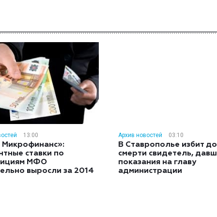
востей
13:00
Архив новостей
03:10
 Микрофинанс»:
В Ставрополье избит до
нтные ставки по
смерти свидетель, дав
тициям МФО
показания на главу
ельно выросли за 2014
администрации