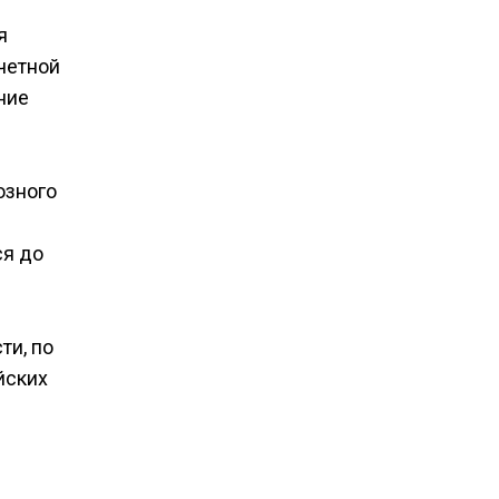
я
четной
ние
юзного
ся до
ти, по
йских